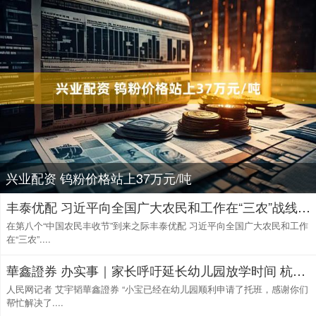
兴业配资 钨粉价格站上37万元/吨
丰泰优配 习近平向全国广大农民和工作在“三农”战线上的同志们致以节日祝贺和诚挚问候
在第八个“中国农民丰收节”到来之际丰泰优配 习近平向全国广大农民和工作
在“三农”....
華鑫證券 办实事｜家长呼吁延长幼儿园放学时间 杭州萧山开设“学后困难班”
人民网记者 艾宇韬華鑫證券 “小宝已经在幼儿园顺利申请了托班，感谢你们
帮忙解决了....