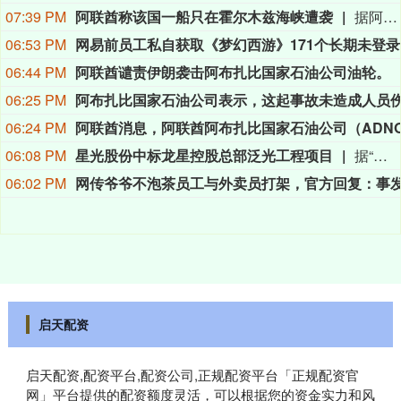
07:39 PM
阿联酋称该国一船只在霍尔木兹海峡遭袭
据阿联酋通讯社8月8日报道，阿布扎比国家石油公司证实，该公司一艘船只当天凌晨在通过霍尔木兹海峡时遭导弹袭击。阿布扎比国家石油公司说，袭击未造成人员受伤，目前局面可控。该公司并未提供遭袭船只具体类型、导弹来源以及船只受损情况等更多细节。（新华社）
06:53 PM
网易
06:44 PM
阿联酋谴责伊朗袭击阿布扎比国家石油公司油轮。
06:25 PM
06:24 PM
06:08 PM
星光股份中标龙星控股总部泛光工程项目
据“星光股份”公众号消息，近日，星光股份成功中标龙星控股总部泛光工程项目。
06:02 PM
启天配资
启天配资,配资平台,配资公司,正规配资平台「正规配资官
网」平台提供的配资额度灵活，可以根据您的资金实力和风