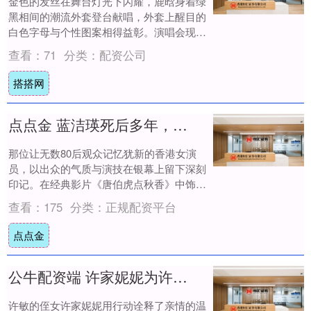
金色的发丝在舞台灯光下闪耀，鹿晗身着绿
黑相间的潮流外套登台献唱，外套上醒目的
白色字母与个性图案相得益彰。演唱会现
场，这位人气偶像刚结束一曲动感表演，额
查看：
71
分类：
配资公司
间还带着细....
搭搭网
点点金 蓝洁瑛死后多年，又被“知情人”曝出更多细节
那位让无数80后观众记忆犹新的香港女演
员，以出众的气质与演技在银幕上留下深刻
印记。在经典影片《唐伯虎点秋香》中饰演
唐妻，在《大话西游》里化身春三十娘，蓝
查看：
175
分类：
正规配资平台
洁瑛用她....
点点金
公牛配资端 许家妮妮为许敏戴耳坠货真价实小棉袄！许敏写情诗展现才艺太暖心
许敏的侄女许家妮妮用行动诠释了亲情的温