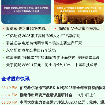
股赢家 关之琳62岁仍独自生活，豪宅静守岁月，1.5亿财产归
简配资 父子甜蜜同框邓超带13岁儿子外出，等等身高已超妈妈，
佰亿配资 2025张江高科“895人才汇”活动启动
群益证券 电动铸钢调节阀市场的主要生产厂家
永华配资 多地公共自行车退场
乾富策略 “谨慎降”与“加速降”票委正面交锋! 美联储降息叙
天宇优配 2269.1亿元，同比增长约10%！中国科技成果
全球股市快讯
08:12 PM
08:07 PM
楼继伟出席资产盘活课题研讨会
8月8日上午，全球财富管理论坛在京召开“地方国有存量资产盘活进展、难点与策略”课题研讨会，楼继伟出席会议并做总结发言。楼继伟在发言中表示，盘活国有资产既是近期的当务之急，也是一项长期性的战略任务。当前我国GDP平减指数阶段性承压走低，财政维持紧平衡格局的压力持续攀升；我国税收结构以间接税为主体，税收收入增速显著弱于名义GDP增速，财政内生增收动能受限。叠加土地财政收入大幅收缩，地方隐性债务化解、长期限国债常态化发行带来的利息支出刚性上涨，收支两端压力持续凸显。综合多重现实约束来看，国有存量资产盘活并非短期应急手段，而是一项需要常态化、长效化推进的重点工作。（全球财富管理论坛）
08:00 PM
本周大盘主力资金累计净流入