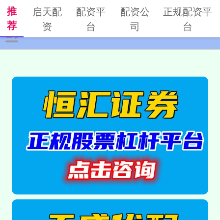
推
启天配
配资平
配资公
正规配资平
荐
资
台
司
台