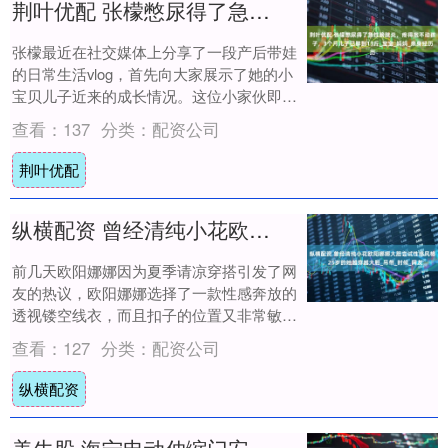
荆叶优配 张檬憋尿得了急性膀胱炎，疼得抱不动孩子，3个月儿子已胖到13斤_宝宝_妈妈_亲身经历
张檬最近在社交媒体上分享了一段产后带娃
的日常生活vlog，首先向大家展示了她的小
宝贝儿子近来的成长情况。这位小家伙即将
满3个月，体重已经达到13斤，胖嘟嘟的小
查看：
137
分类：
配资公司
胳....
荆叶优配
纵横配资 曾经清纯小花欧阳娜娜大胆尝试性感风格，25岁的她越穿越大胆_吊带_时候_网友
前几天欧阳娜娜因为夏季请凉穿搭引发了网
友的热议，欧阳娜娜选择了一款性感奔放的
透视镂空线衣，而且扣子的位置又非常敏
感，引发了网友广泛讨论， 而且整个里面也
查看：
127
分类：
配资公司
没有内衣....
纵横配资