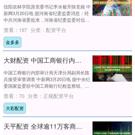
信阳农林学院原党委书记李水被开除党籍 中
新网3月20日电 据河南省纪委监委消息：经
中共河南省委批准，河南省纪委监委对信阳
农林学院原党委书记李水严重违纪违法问题
查看：
197
分类：
配资平台
进....
金多多
大财配资 中国工商银行内部审计局天津分局副局长陈兵接受审查调查
中国工商银行内部审计局天津分局副局长陈
兵接受审查调查 中新网3月20日电 据中央纪
委国家监委驻中国工商银行纪检监察组、天
津市纪委监委消息：中国工商银行内部审计
查看：
70
分类：
正规配资平台
局....
大彩配资
天平配资 全球逾11万客商参加第六届中国跨境电商交易会