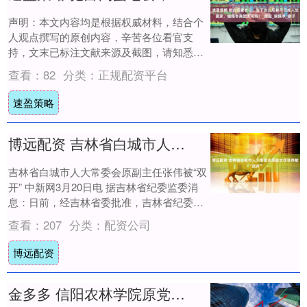
声明：本文内容均是根据权威材料，结合个
人观点撰写的原创内容，辛苦各位看官支
持，文末已标注文献来源及截图，请知悉。
文，心愉 编辑，白磷 网上流传着一句话防
查看：
82
分类：
正规配资平台
火防盗....
速盈策略
博远配资 吉林省白城市人大常委会原副主任张伟被“双开”
吉林省白城市人大常委会原副主任张伟被“双
开” 中新网3月20日电 据吉林省纪委监委消
息：日前，经吉林省委批准，吉林省纪委监
委对吉林省白城市人大常委会原党组成
查看：
207
分类：
配资公司
员、....
博远配资
金多多 信阳农林学院原党委书记李水被开除党籍