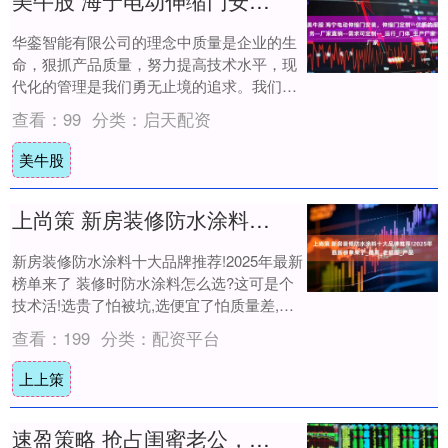
美牛股 海宁电动伸缩门安装，伸缩门定制--优质的服务--厂家直销--需求可定制--_运行_门体_生产厂家
华銮智能有限公司的理念中质量是企业的生
命，狠抓产品质量，努力提高技术水平，现
代化的管理是我们勇无止境的追求。我们可
以为客户订做卷帘门，伸缩门产品，质量可
查看：
99
分类：
启天配资
靠，值得....
美牛股
上尚策 新房装修防水涂料十大品牌推荐!2025年最新榜单来了_德高_老顽固_产品
新房装修防水涂料十大品牌推荐!2025年最新
榜单来了 装修时防水涂料怎么选?这可是个
技术活!选贵了怕被坑,选便宜了怕质量差,万
一漏水返工,费钱又闹心。今天直接上....
查看：
199
分类：
配资平台
上上策
速盈策略 抢占闺蜜老公，生下女儿后林月云成人生赢家，候佩岺真的太可怜！_原配_侯佩岑_妻子