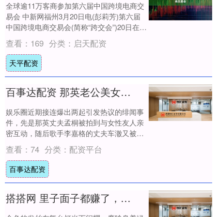
全球逾11万客商参加第六届中国跨境电商交
易会 中新网福州3月20日电(彭莉芳)第六届
中国跨境电商交易会(简称“跨交会”)20日在福
州落幕，展览规模与客商数量创历....
查看：
169
分类：
启天配资
天平配资
百事达配资 那英老公美女靠肩，李嘉格老公当街抱乃万，娱乐圈社交尺度真大啊
娱乐圈近期接连爆出两起引发热议的绯闻事
件，先是那英丈夫孟桐被拍到与女性友人亲
密互动，随后歌手李嘉格的丈夫车澈又被曝
出与说唱歌手乃万在街头举止暧昧。这些事
查看：
74
分类：
配资平台
件不仅让....
百事达配资
搭搭网 里子面子都赚了，用一个举动实现口碑逆袭的鹿晗，给内娱上了一课