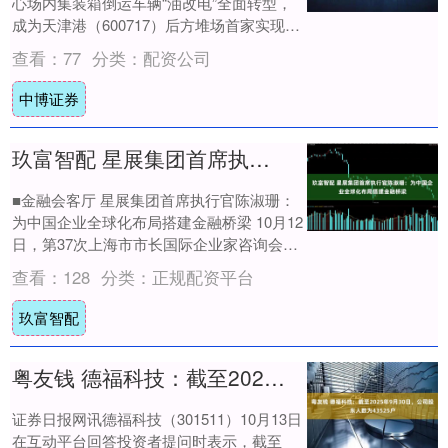
心场内集装箱倒运车辆“油改电”全面转型，
成为天津港（600717）后方堆场首家实现场
内倒运车辆“油改电”的公司。此举降低了....
查看：
77
分类：
配资公司
中博证券
玖富智配 星展集团首席执行官陈淑珊：为中国企业全球化布局搭建金融桥梁
■金融会客厅 星展集团首席执行官陈淑珊：
为中国企业全球化布局搭建金融桥梁 10月12
日，第37次上海市市长国际企业家咨询会议
举行，众多新老朋友齐聚。在一众外宾....
查看：
128
分类：
正规配资平台
玖富智配
粤友钱 德福科技：截至2025年9月30日，公司股东人数为43525户
证券日报网讯德福科技（301511）10月13日
在互动平台回答投资者提问时表示，截至