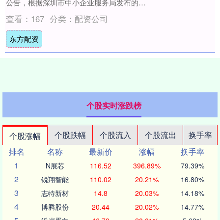
公告，根据深圳市中小企业服务局发布的
《关于深圳市第七批专精特新“小巨人....
查看：
167
分类：
配资公司
东方配资
个股实时涨跌榜
个股跌幅
个股流入
个股流出
换手率
个股涨幅
排名
名称
最新价
涨幅
换手率
1
N展芯
116.52
396.89%
79.39%
2
锐翔智能
110.02
20.21%
16.80%
3
志特新材
14.8
20.03%
14.18%
4
博腾股份
20.44
20.02%
14.77%