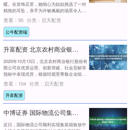
暖。在首饰店里，她细心为姑姑挑选了一对
精致的耳坠，亲手为许敏佩戴的场景令人动
容。这个看似简单的举动，却饱含着深厚的
查看：
95
分类：
启天配资
亲情。 ....
公牛配资端
升富配资 北京农村商业银行股份有限公司入围《经济观察报》2024—2025年度受尊敬企业
2025年10月13日，北京农村商业银行股份有
限公司在优质运营、创新突破、社会贡献等
指标中表现优异，根据经观受尊敬企业组委
会初步评估，入围《经济观察报》2024....
查看：
104
分类：
启天配资
升富配资
中博证券 国际物流公司集装箱验放中心内倒车辆全面实现“油改电”
近日，国际物流公司顺利实现集装箱验放中