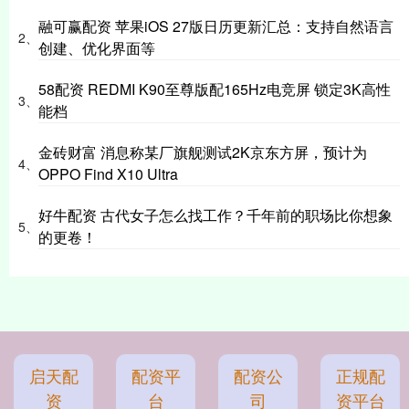
融可赢配资 苹果iOS 27版日历更新汇总：支持自然语言
2、
创建、优化界面等
58配资 REDMI K90至尊版配165Hz电竞屏 锁定3K高性
3、
能档
金砖财富 消息称某厂旗舰测试2K京东方屏，预计为
4、
OPPO Find X10 Ultra
好牛配资 古代女子怎么找工作？千年前的职场比你想象
5、
的更卷！
启天配
配资平
配资公
正规配
资
台
司
资平台