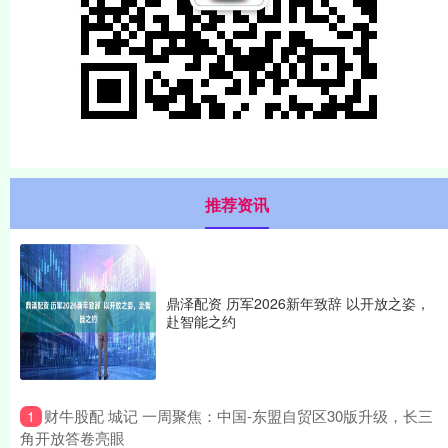
推荐资讯
鼎泽配资 历军2026新年致辞 以开放之姿，
赴智能之约
​财牛股配 城记 一周聚焦：中国-东盟自贸区30版升级，长三
1
角开放答卷亮眼