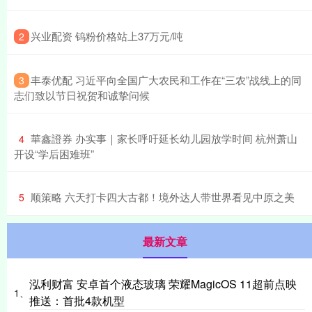
​兴业配资 钨粉价格站上37万元/吨
2
​丰泰优配 习近平向全国广大农民和工作在“三农”战线上的同
3
志们致以节日祝贺和诚挚问候
​華鑫證券 办实事｜家长呼吁延长幼儿园放学时间 杭州萧山
4
开设“学后困难班”
​顺策略 六天打卡四大古都！境外达人带世界看见中原之美
5
最新文章
泓利财富 安卓首个液态玻璃 荣耀MagicOS 11超前点映
1、
推送：首批4款机型