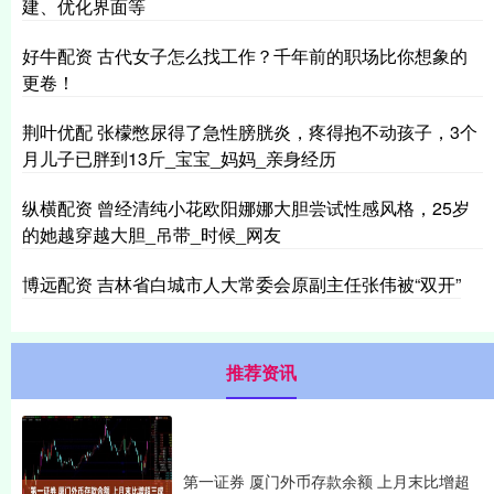
建、优化界面等
好牛配资 古代女子怎么找工作？千年前的职场比你想象的
更卷！
荆叶优配 张檬憋尿得了急性膀胱炎，疼得抱不动孩子，3个
月儿子已胖到13斤_宝宝_妈妈_亲身经历
纵横配资 曾经清纯小花欧阳娜娜大胆尝试性感风格，25岁
的她越穿越大胆_吊带_时候_网友
博远配资 吉林省白城市人大常委会原副主任张伟被“双开”
推荐资讯
第一证券 厦门外币存款余额 上月末比增超