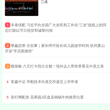
三成
​丰泰优配 习近平向全国广大农民和工作在“三农”战线上的同
1
志们致以节日祝贺和诚挚问候
​華鑫證券 办实事｜家长呼吁延长幼儿园放学时间 杭州萧山
2
开设“学后困难班”
​顺策略 六天打卡四大古都！境外达人带世界看见中原之美
3
​富鑫中证 华勤技术向港交所递交上市申请
4
​富灯网配资 花果园J区盘县铜锅牛肉推荐位置
5