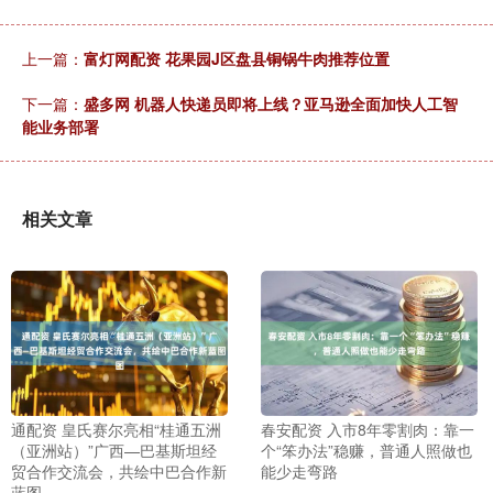
上一篇：
富灯网配资 花果园J区盘县铜锅牛肉推荐位置
下一篇：
盛多网 机器人快递员即将上线？亚马逊全面加快人工智
能业务部署
相关文章
通配资 皇氏赛尔亮相“桂通五洲
春安配资 入市8年零割肉：靠一
（亚洲站）”广西—巴基斯坦经
个“笨办法”稳赚，普通人照做也
贸合作交流会，共绘中巴合作新
能少走弯路
蓝图