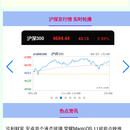
沪深京行情 实时轮播
沪深300
4694.44
43.13
0.93%
热点资讯
泓利财富 安卓首个液态玻璃 荣耀MagicOS 11超前点映推