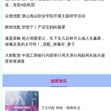
送：首批4款机型
众团优配 唐山海运职业学院开展主题研学活动
辉煌优配 舒愈宁丨产后宝妈的最爱
速盈策略 抢占闺蜜老公，生下女儿后林月云成人生赢家，
候佩岺真的太可怜！_原配_侯佩岑_妻子
大财配资 中国工商银行内部审计局天津分局副局长陈兵接
受审查调查
推荐资讯
万宝优配 鹤峰：蝶舞秋花