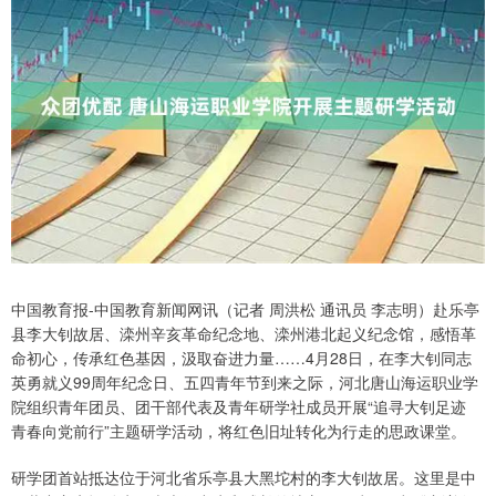
中国教育报-中国教育新闻网讯（记者 周洪松 通讯员 李志明）赴乐亭
县李大钊故居、滦州辛亥革命纪念地、滦州港北起义纪念馆，感悟革
命初心，传承红色基因，汲取奋进力量……4月28日，在李大钊同志
英勇就义99周年纪念日、五四青年节到来之际，河北唐山海运职业学
院组织青年团员、团干部代表及青年研学社成员开展“追寻大钊足迹
青春向党前行”主题研学活动，将红色旧址转化为行走的思政课堂。
研学团首站抵达位于河北省乐亭县大黑坨村的李大钊故居。这里是中