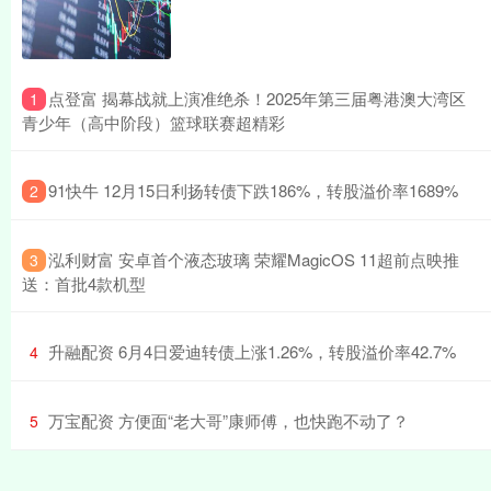
​点登富 揭幕战就上演准绝杀！2025年第三届粤港澳大湾区
1
青少年（高中阶段）篮球联赛超精彩
​91快牛 12月15日利扬转债下跌186%，转股溢价率1689%
2
​泓利财富 安卓首个液态玻璃 荣耀MagicOS 11超前点映推
3
送：首批4款机型
​升融配资 6月4日爱迪转债上涨1.26%，转股溢价率42.7%
4
​万宝配资 方便面“老大哥”康师傅，也快跑不动了？
5