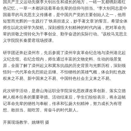
国共产主义运动先驱李大钊出生和成长的地方，一砖一瓦都镌刻着红
色记忆，一草一木都诉说着革命先辈的信仰与担当。“李大钊同志是中
国最早的马克思主义传播者，是中国共产党的主要创始人之一，他用
短暂而光辉的一生践行了‘铁肩担道义，妙手著文章’的誓言。希望全体
师生以此次研学为契机，深刻感悟大钊精神的时代内涵，把对革命先
辈的崇敬之情转化为干事创业、勤学奋进的实际行动。”该校马克思主
义学院院长秦爱君现场授课。
研学团还奔赴滦州市，先后参观了滦州辛亥革命纪念地与滦州港北起
义纪念馆。在纪念馆内，师生通过丰富的文物史料、生动的场景复
原，全面了解了滦州起义和冀东抗战的历史背景与光辉历程，深刻领
悟到一代代革命先烈前赴后继、不怕牺牲的英雄气概，体会到红色政
权来之不易、新中国来之不易、中国特色社会主义来之不易。
此次研学活动，是唐山海运职业学院深化思政课改革创新、落实立德
树人根本任务的重要举措。活动结束后，学生们纷纷表示，将永远铭
记革命先辈的牺牲与奉献，传承和弘扬大钊精神，努力成长为有理
想、敢担当、能吃苦、肯奋斗的时代新人。
开展现场教学。姚继明 摄