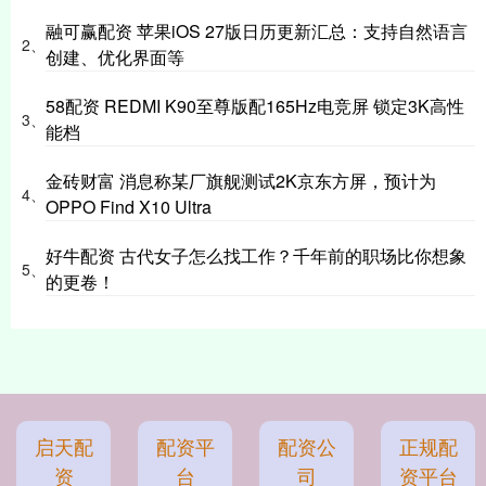
融可赢配资 苹果iOS 27版日历更新汇总：支持自然语言
2、
创建、优化界面等
58配资 REDMI K90至尊版配165Hz电竞屏 锁定3K高性
3、
能档
金砖财富 消息称某厂旗舰测试2K京东方屏，预计为
4、
OPPO Find X10 Ultra
好牛配资 古代女子怎么找工作？千年前的职场比你想象
5、
的更卷！
启天配
配资平
配资公
正规配
资
台
司
资平台