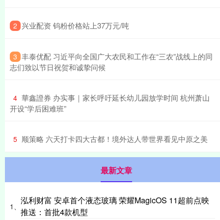
​兴业配资 钨粉价格站上37万元/吨
2
​丰泰优配 习近平向全国广大农民和工作在“三农”战线上的同
3
志们致以节日祝贺和诚挚问候
​華鑫證券 办实事｜家长呼吁延长幼儿园放学时间 杭州萧山
4
开设“学后困难班”
​顺策略 六天打卡四大古都！境外达人带世界看见中原之美
5
最新文章
泓利财富 安卓首个液态玻璃 荣耀MagicOS 11超前点映
1、
推送：首批4款机型