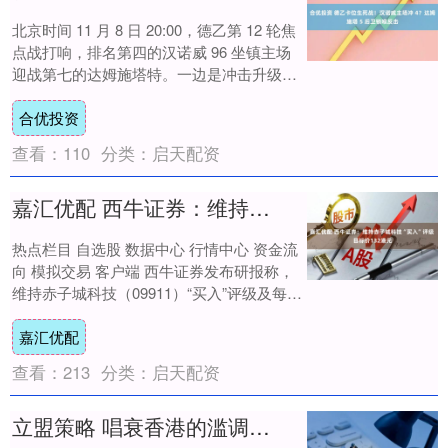
北京时间 11 月 8 日 20:00，德乙第 12 轮焦
点战打响，排名第四的汉诺威 96 坐镇主场
迎战第七的达姆施塔特。一边是冲击升级区
的主场劲旅，一边是防守....
合优投资
查看：
110
分类：
启天配资
嘉汇优配 西牛证券：维持赤子城科技“买入”评级 目标价132港元
热点栏目 自选股 数据中心 行情中心 资金流
向 模拟交易 客户端 西牛证券发布研报称，
维持赤子城科技（09911）“买入”评级及每股
13.20港元目标价，反映对....
嘉汇优配
查看：
213
分类：
启天配资
立盟策略 唱衰香港的滥调可休矣！