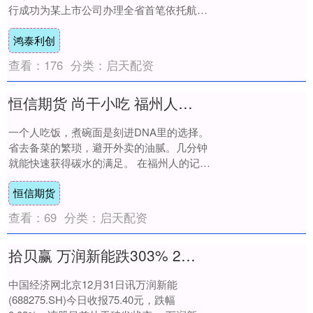
行成功为某上市公司办理全省首笔依托航贸
平台开立及传输的国际信用证业务，标志着
鸿泰利创
数....
查看：
176
分类：
启天配资
恒信期货 尚干小吃 福州人从小吃到大的拌面，做法超简单（附教程）
一个人吃饭，煮碗面是刻进DNA里的选择。
省去备菜的繁琐，避开外卖的油腻。几分钟
就能快速获得碳水的满足。 在福州人的记忆
里，总少不了一碗直抵灵魂的拌面——猪
恒信期货
油、花....
查看：
69
分类：
启天配资
拾贝赢 万润新能跌303% 2022上市见顶超募49亿东海证券保荐
中国经济网北京12月31日讯万润新能
(688275.SH)今日收报75.40元，跌幅