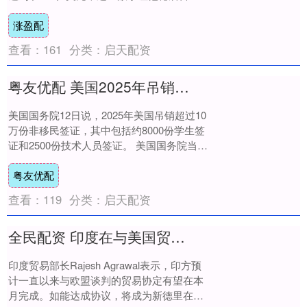
四大富豪之列，风光无比。 展开剩余78....
涨盈配
查看：
161
分类：
启天配资
粤友优配 美国2025年吊销超10万份非移民签证
美国国务院12日说，2025年美国吊销超过10
万份非移民签证，其中包括约8000份学生签
证和2500份技术人员签证。 美国国务院当天
在社交媒体上发文说，被吊销签....
粤友优配
查看：
119
分类：
启天配资
全民配资 印度在与美国贸易谈判陷入僵局之际 接近与欧盟达成贸易协定
印度贸易部长Rajesh Agrawal表示，印方预
计一直以来与欧盟谈判的贸易协定有望在本
月完成。如能达成协议，将成为新德里在面