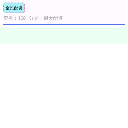
临美国关税压力、寻求开拓新市场之....
全民配资
查看：
168
分类：
启天配资
个股实时涨跌榜
个股跌幅
个股流入
个股流出
换手率
个股涨幅
排名
名称
最新价
涨幅
换手率
1
N展芯
116.52
396.89%
79.39%
2
锐翔智能
110.02
20.21%
16.80%
3
志特新材
14.8
20.03%
14.18%
4
博腾股份
20.44
20.02%
14.77%
5
近岸蛋白
46.72
20.01%
5.62%