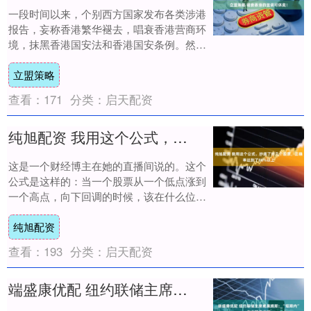
一段时间以来，个别西方国家发布各类涉港
报告，妄称香港繁华褪去，唱衰香港营商环
境，抹黑香港国安法和香港国安条例。然而
事实狠狠打脸了这些别有用心的西方国家。
立盟策略
今年以来....
查看：
171
分类：
启天配资
纯旭配资 我用这个公式，抄底了好几个股票，正确率达到了80%以上
这是一个财经博主在她的直播间说的。这个
公式是这样的：当一个股票从一个低点涨到
一个高点，向下回调的时候，该在什么位置
进场？或者是补仓？就用这个公式计算。公
纯旭配资
式是：（....
查看：
193
分类：
启天配资
端盛康优配 纽约联储主席威廉姆斯：“短期内”存在降息空间