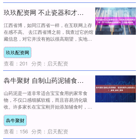
玖玖配资网 不止瓷器和才子，也有南方顶级青铜文明——打卡全国省级博物馆26：江西省博物馆
江西省博，如同江西省一样，在互联网上存
在感不高。 去江西省博之前，我查过它的馆
藏信息，对它并没有抱以很高期望，实地逛
完之后，体验远高于预期，在全国各大省博
玖玖配资网
中，我....
查看：
201
分类：
启天配资
犇牛聚财 自制山药泥辅食，宝宝吃得开心妈妈放心！_食物_食材_营养
山药泥是一道非常适合宝宝食用的家常食
物，不仅口感细腻软糯，而且容易消化吸
收。许多家长在宝宝刚开始添加辅食时，都
会考虑将山药泥列入菜单。制作山药泥的方
犇牛聚财
法简单，食材....
查看：
156
分类：
启天配资