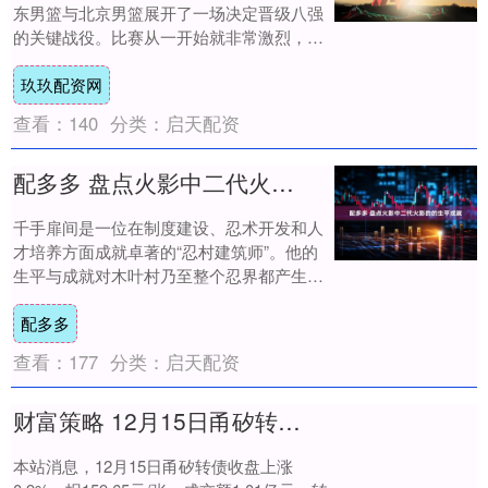
东男篮与北京男篮展开了一场决定晋级八强
的关键战役。比赛从一开始就非常激烈，双
方比分紧咬，直到最后时刻才最终分出胜
玖玖配资网
负。最终....
查看：
140
分类：
启天配资
配多多 盘点火影中二代火影的的生平成就
千手扉间是一位在制度建设、忍术开发和人
才培养方面成就卓著的“忍村建筑师”。他的
生平与成就对木叶村乃至整个忍界都产生了
深远影响。 主要成就详述 1. 奠定木叶制
配多多
度....
查看：
177
分类：
启天配资
财富策略 12月15日甬矽转债上涨09%，转股溢价率372%
本站消息，12月15日甬矽转债收盘上涨