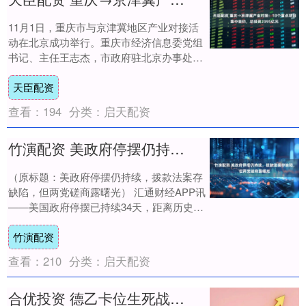
11月1日，重庆市与京津冀地区产业对接活
动在北京成功举行。重庆市经济信息委党组
书记、主任王志杰，市政府驻北京办事处主
任刘晟出席活动并致辞，市经济信息委党组
天臣配资
成员、....
查看：
194
分类：
启天配资
竹演配资 美政府停摆仍持续，拨款法案存缺陷，但两党磋商露曙光
（原标题：美政府停摆仍持续，拨款法案存
缺陷，但两党磋商露曙光） 汇通财经APP讯
——美国政府停摆已持续34天，距离历史上
最长的停摆纪录仅差一天，参议院已先后
竹演配资
13....
查看：
210
分类：
启天配资
合优投资 德乙卡位生死战！汉诺威主场冲 4？达姆施塔 5 后卫锁喉反击