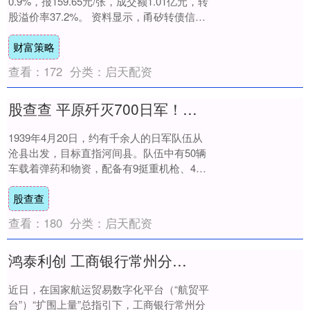
0.9%，报159.65元/张，成交额1.01亿元，转
股溢价率37.2%。 资料显示，甬矽转债信用
级别为“A+”，债券期限....
财富策略
查看：
172
分类：
启天配资
股查查 平原歼灭700日军！遗憾：打扫战场不细，未发现敌尸下藏武器
1939年4月20日，约有千余人的日军队伍从
沧县出发，目标直指河间县。队伍中有50辆
车载着弹药和物资，配备有9挺重机枪、4具
掷弹筒，还有两门山炮，武器装备堪称精....
股查查
查看：
180
分类：
启天配资
鸿泰利创 工商银行常州分行办理全省首笔航贸平台国际证开证登记业务
近日，在国家航运贸易数字化平台（“航贸平
台”）“扩围上量”总指引下，工商银行常州分