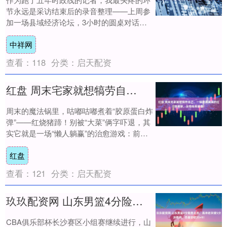
节永远是采访结束后的录音整理——上周参
加一场县域经济论坛，3小时的圆桌对话
WAV文件，手动打字加标记说话人，整整耗
中祥网
了4个小....
查看：
118
分类：
启天配资
红盘 周末宅家就想犒劳自己，一锅胶质满满的红烧猪蹄，治愈所有疲惫
周末的魔法锅里，咕嘟咕嘟煮着“胶原蛋白炸
弹”——红烧猪蹄！别被“大菜”俩字吓退，其
实它就是一场“懒人躺赢”的治愈游戏：前期
10分钟“咔咔”剁块+焯水，中期丢进锅....
红盘
查看：
121
分类：
启天配资
玖玖配资网 山东男篮4分险胜北京，高诗岩关键5分决胜负，杰曼空砍35+9！
CBA俱乐部杯长沙赛区小组赛继续进行，山