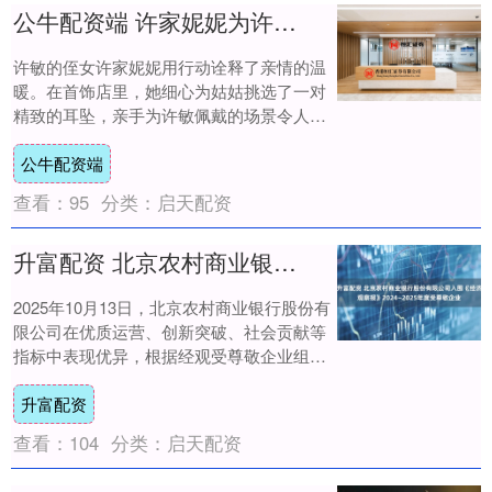
公牛配资端 许家妮妮为许敏戴耳坠货真价实小棉袄！许敏写情诗展现才艺太暖心
许敏的侄女许家妮妮用行动诠释了亲情的温
暖。在首饰店里，她细心为姑姑挑选了一对
精致的耳坠，亲手为许敏佩戴的场景令人动
容。这个看似简单的举动，却饱含着深厚的
公牛配资端
亲情。 ....
查看：
95
分类：
启天配资
升富配资 北京农村商业银行股份有限公司入围《经济观察报》2024—2025年度受尊敬企业
2025年10月13日，北京农村商业银行股份有
限公司在优质运营、创新突破、社会贡献等
指标中表现优异，根据经观受尊敬企业组委
会初步评估，入围《经济观察报》2024....
升富配资
查看：
104
分类：
启天配资