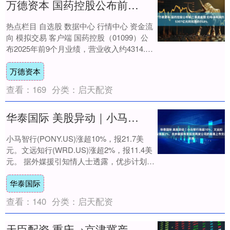
万德资本 国药控股公布前三季度业绩 归母净利润约5307亿元同比增长053%
热点栏目 自选股 数据中心 行情中心 资金流
向 模拟交易 客户端 国药控股（01099）公
布2025年前9个月业绩，营业收入约4314.79
亿元，同比减少2.4....
万德资本
查看：
169
分类：
启天配资
华泰国际 美股异动｜小马智行涨超10%，文远知行涨超2%，优步据报有意投资两家公司的香港上市交易
小马智行(PONY.US)涨超10%，报21.7美
元。文远知行(WRD.US)涨超2%，报11.4美
元。 据外媒援引知情人士透露，优步计划投
资小马智行和文远知行....
华泰国际
查看：
140
分类：
启天配资
天臣配资 重庆→京津冀产业对接：18个重点项目集中签约，总投资2395亿元