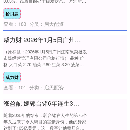
3.03%。该股目前处于破发状态。 万润新能
于2022年9月29日在上交所科....
拾贝赢
查看：
183
分类：
启天配资
威力财 2026年1月5日广州江南果菜批发市场经营管理有限公司价格行情
（原标题：2026年1月5日广州江南果菜批发
市场经营管理有限公司价格行情） 品种 价
格 大白菜 2.70 油菜 2.80 生菜 3.20 菠菜
6.50 韭菜 ....
威力财
查看：
101
分类：
启天配资
涨盈配 嫁郭台铭6年连生3胎，坐稳中宫17年，52岁曾馨莹才是真正的聪明人
随着2025年的结束，郭台铭在人生的第75个
年头迎来了令人瞩目的富豪身份，他的身家
达到了105亿美元，这一数字让他稳居台湾