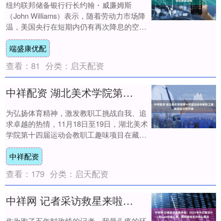
纽约联邦储备银行行长约翰・威廉姆斯
（John Williams）表示，随着劳动力市场降
温，美国央行在短期内仍有再次降息的空
间。 威廉姆斯周五在智利圣地亚哥发表演....
端盛康优配
查看：
81
分类：
启天配资
中祥配资 湖北美术学院第十四届运动会教职工趣味项目火热开赛
为弘扬体育精神，激发教职工挑战自我、追
求卓越的热情，11月18日至19日，湖北美术
学院第十四届运动会教职工趣味项目在藏龙
岛校区体育场火热开赛，吸引近900名教
中祥配资
职....
查看：
179
分类：
启天配资
中祥网 记者采访救星来啦！2025专为记者设计的wav总结工具，高效提炼采访核心要点
作为跑了五年时政线的记者，我最头疼的环