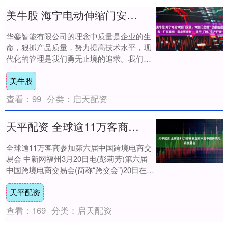
美牛股 海宁电动伸缩门安装，伸缩门定制--优质的服务--厂家直销--需求可定制--_运行_门体_生产厂家
华銮智能有限公司的理念中质量是企业的生
命，狠抓产品质量，努力提高技术水平，现
代化的管理是我们勇无止境的追求。我们可
以为客户订做卷帘门，伸缩门产品，质量可
美牛股
靠，值得....
查看：
99
分类：
启天配资
天平配资 全球逾11万客商参加第六届中国跨境电商交易会
全球逾11万客商参加第六届中国跨境电商交
易会 中新网福州3月20日电(彭莉芳)第六届
中国跨境电商交易会(简称“跨交会”)20日在福
州落幕，展览规模与客商数量创历....
天平配资
查看：
169
分类：
启天配资