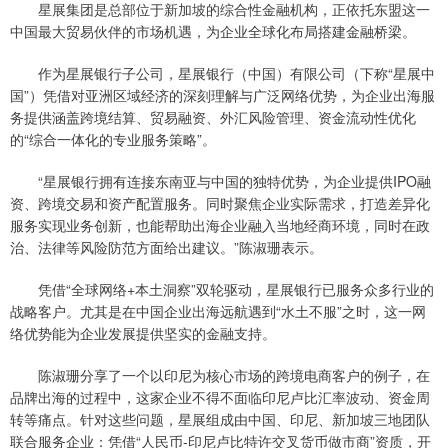
星展集团是总部位于新加坡的综合性金融机构，正依托东盟这一
中国最大贸易伙伴的市场机遇，为企业全球化布局搭建金融桥梁。
作为星展银行子公司，星展银行（中国）有限公司（下称“星展中
国”）凭借对亚洲区域经济的深刻理解与广泛网络优势，为企业出海服
务提供涵盖跨境结算、贸易融资、外汇风险管理、资金流动性优化
的“综合一体化的专业服务策略”。
“星展银行拥有连接东南亚与中国的独特优势，为企业提供IPO融
资、跨境交易和资产配置服务。同时聚焦企业实际需求，打造差异化
服务实现业务创新，也能帮助出海企业融入当地经商环境，同时在政
治、法律等风险防范方面给出建议。”陈淑珊表示。
凭借“全球网络+本土洞察”双轮驱动，星展银行已服务众多行业的
战略客户。尤其是在中国企业出海远航遇到“水土不服”之时，这一网
络优势能为企业发展提供坚实的金融支持。
陈淑珊分享了一个以印尼为核心市场的跨境电商客户的例子，在
品牌出海的过程中，这家企业不得不面临印尼卢比汇率波动、资金周
转等痛点。针对这些问题，星展组成由中国、印尼、新加坡三地团队
联合服务企业：凭借“人民币-印尼卢比特许交叉货币做市商”资质，开