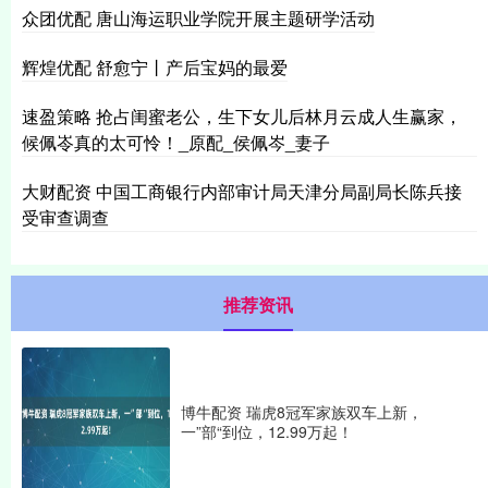
众团优配 唐山海运职业学院开展主题研学活动
辉煌优配 舒愈宁丨产后宝妈的最爱
速盈策略 抢占闺蜜老公，生下女儿后林月云成人生赢家，
候佩岺真的太可怜！_原配_侯佩岑_妻子
大财配资 中国工商银行内部审计局天津分局副局长陈兵接
受审查调查
推荐资讯
博牛配资 瑞虎8冠军家族双车上新，
一”部“到位，12.99万起！