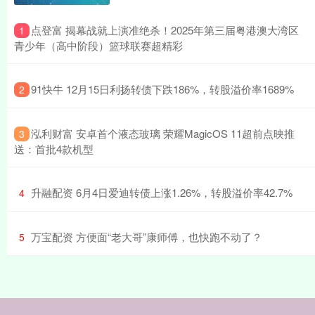
​点登富 揭幕战就上演准绝杀！2025年第三届粤港澳大湾区
1
青少年（高中阶段）篮球联赛超精彩
​91快牛 12月15日利扬转债下跌186%，转股溢价率1689%
2
​泓利财富 安卓首个液态玻璃 荣耀MagicOS 11超前点映推
3
送：首批4款机型
​升融配资 6月4日爱迪转债上涨1.26%，转股溢价率42.7%
4
​万宝配资 方便面“老大哥”康师傅，也快跑不动了？
5