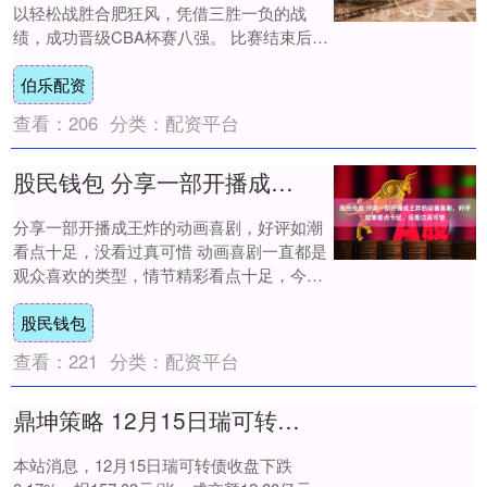
以轻松战胜合肥狂风，凭借三胜一负的战
绩，成功晋级CBA杯赛八强。 比赛结束后，
广东男篮的主教练杜锋出席了新闻发布会，
伯乐配资
分....
查看：
206
分类：
配资平台
股民钱包 分享一部开播成王炸的动画喜剧，好评如潮看点十足，没看过真可惜
分享一部开播成王炸的动画喜剧，好评如潮
看点十足，没看过真可惜 动画喜剧一直都是
观众喜欢的类型，情节精彩看点十足，今天
小编就给大家分享一部开播成王炸的动画喜
股民钱包
剧，好....
查看：
221
分类：
配资平台
鼎坤策略 12月15日瑞可转债下跌017%，转股溢价率4417%
本站消息，12月15日瑞可转债收盘下跌