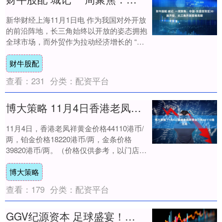
新华财经上海11月1日电 作为我国对外开放
的前沿阵地，长三角始终以开放的姿态拥抱
全球市场，而外贸作为拉动经济增长的 “三
驾马车” 之一，更成为区域链接国际市场
财牛股配
的....
查看：
231
分类：
配资平台
博大策略 11月4日香港老凤祥黄金价格44110港币两
11月4日，香港老凤祥黄金价格44110港币/
两，铂金价格18220港币/两，金条价格
39820港币/两。（价格仅供参考，以门店实
际为准）同日上海黄金交易所现货....
博大策略
查看：
179
分类：
配资平台
GGV纪源资本 足球盛宴！周末四场关键战，大连球迷可重点关注！