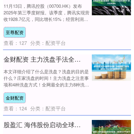
11月13日，腾讯控股（00700.HK）发布
2025年第三季度财报。该季度，腾讯实现营
收1928.7亿元，同比增长15%；经营利润
（Non-IFRS）为725....
至尊配资
查看：
127
分类：
配资平台
金财配资 主力洗盘手法全解：洗盘目的、4种洗盘方式与主力操盘逻辑全过程
本文详细介绍了什么是洗盘？洗盘的目的是
什么？庄家洗盘的时间！主力洗盘之注意事
项和4种洗盘方式！全网最全的主力8种洗盘
手法！主力操盘全过程！三种主力代表什
金财配资
么？ 一....
查看：
124
分类：
配资平台
股盈汇 海伟股份启动全球发售：B轮股东浮亏超44% 港股市值仅10亿港元 入通存挑战 上下游议价能力薄弱 收入利润双降