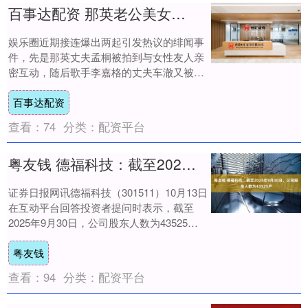
百事达配资 那英老公美女靠肩，李嘉格老公当街抱乃万，娱乐圈社交尺度真大啊
娱乐圈近期接连爆出两起引发热议的绯闻事
件，先是那英丈夫孟桐被拍到与女性友人亲
密互动，随后歌手李嘉格的丈夫车澈又被曝
出与说唱歌手乃万在街头举止暧昧。这些事
百事达配资
件不仅让....
查看：
74
分类：
配资平台
粤友钱 德福科技：截至2025年9月30日，公司股东人数为43525户
证券日报网讯德福科技（301511）10月13日
在互动平台回答投资者提问时表示，截至
2025年9月30日，公司股东人数为43525
户。....
粤友钱
查看：
94
分类：
配资平台