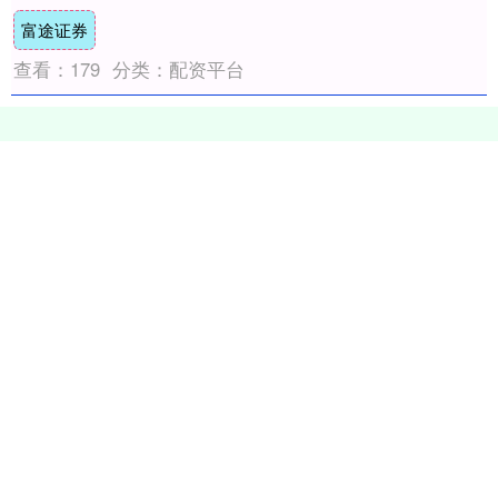
年。 戴蒙已领导这家美国最大的银行长达20
富途证券
年，....
查看：
179
分类：
配资平台
个股实时涨跌榜
个股跌幅
个股流入
个股流出
换手率
个股涨幅
排名
名称
最新价
涨幅
换手率
1
N展芯
116.52
396.89%
79.39%
2
锐翔智能
110.02
20.21%
16.80%
3
志特新材
14.8
20.03%
14.18%
4
博腾股份
20.44
20.02%
14.77%
5
近岸蛋白
46.72
20.01%
5.62%