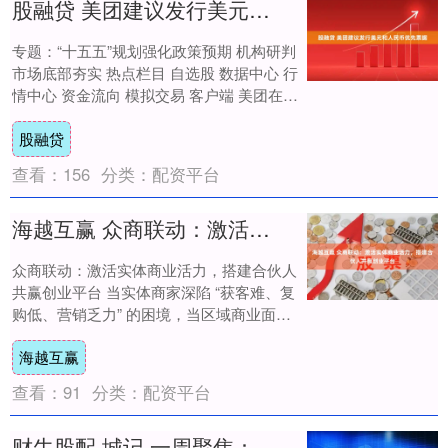
股融贷 美团建议发行美元和人民币优先票据
专题：“十五五”规划强化政策预期 机构研判
市场底部夯实 热点栏目 自选股 数据中心 行
情中心 资金流向 模拟交易 客户端 美团在香
港交易所公告称，建议票据发行的....
股融贷
查看：
156
分类：
配资平台
海越互赢 众商联动：激活实体商业活力，搭建合伙人共赢创业平台
众商联动：激活实体商业活力，搭建合伙人
共赢创业平台 当实体商家深陷 “获客难、复
购低、营销乏力” 的困境，当区域商业面临
“单打独斗、客源割裂、成本高企” 的瓶....
海越互赢
查看：
91
分类：
配资平台
财牛股配 城记 一周聚焦：中国-东盟自贸区30版升级，长三角开放答卷亮眼