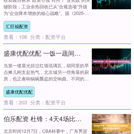
键阶段，工业余热回收已从“合规选项”升级
为“企业降本增效的核心战略”。据《2025-
2030年中国工业余热回收利用行....
汇巨福配资
查看：
108
分类：
配资平台
盛康优配优配 一饭一蔬间的民生温度与城市新景
当第一缕晨光掠过红墙琉璃瓦，胡同里的早
点摊儿刚支起热气，北京城另一些角落的厨
房，也正奏响锅碗瓢盆的交响曲。不同的
是，这些厨房的香气，不再仅仅属于高墙深
盛康优配优配
院之内，而....
查看：
203
分类：
配资平台
伯乐配资 杜锋：4天4场比赛对球队体能考验大 希望王洪泽能超越自己
北京时间12月7日，CBA杯赛中，广东男篮