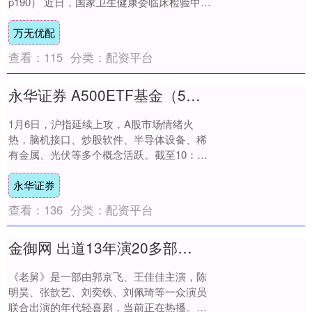
p190） 近日，国家卫生健康委临床检验中心
（NCCL）发布了....
万无优配
查看：
115
分类：
配资平台
永华证券 A500ETF基金（512050）涨超1%，高盛：2026年建议高配中国股票
1月6日，沪指延续上攻，A股市场情绪火
热，脑机接口、炒股软件、半导体设备、稀
有金属、光伏等多个概念活跃。截至10：
02，A500ETF基金(512050)涨1.....
永华证券
查看：
136
分类：
配资平台
金御网 出道13年演20多部剧无人识，37岁他凭《老舅》无台词角色一跪封神
《老舅》是一部由郭京飞、王佳佳主演，陈
明昊、张歆艺、刘奕铁、刘佩琦等一众演员
联合出演的年代轻喜剧，当前正在热播。剧