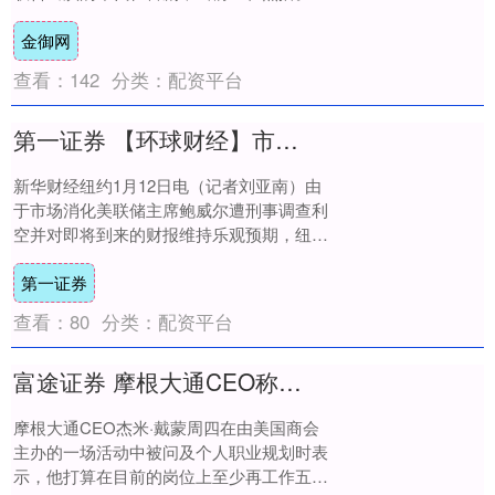
中的老舅崔国明又开始了新一轮的折腾，这
金御网
次他决定....
查看：
142
分类：
配资平台
第一证券 【环球财经】市场消化美联储相关利空 标普500指数、道指12日收盘创新高
新华财经纽约1月12日电（记者刘亚南）由
于市场消化美联储主席鲍威尔遭刑事调查利
空并对即将到来的财报维持乐观预期，纽约
股市三大股指12日低开后强势震荡回升，收
第一证券
盘时....
查看：
80
分类：
配资平台
富途证券 摩根大通CEO称至少还会留任五年
摩根大通CEO杰米·戴蒙周四在由美国商会
主办的一场活动中被问及个人职业规划时表
示，他打算在目前的岗位上至少再工作五