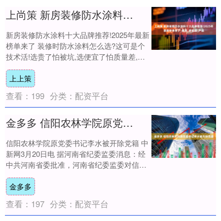
上尚策 新房装修防水涂料十大品牌推荐!2025年最新榜单来了_德高_老顽固_产品
新房装修防水涂料十大品牌推荐!2025年最新
榜单来了 装修时防水涂料怎么选?这可是个
技术活!选贵了怕被坑,选便宜了怕质量差,万
一漏水返工,费钱又闹心。今天直接上....
上上策
查看：
199
分类：
配资平台
金多多 信阳农林学院原党委书记李水被开除党籍
信阳农林学院原党委书记李水被开除党籍 中
新网3月20日电 据河南省纪委监委消息：经
中共河南省委批准，河南省纪委监委对信阳
农林学院原党委书记李水严重违纪违法问题
金多多
进....
查看：
197
分类：
配资平台