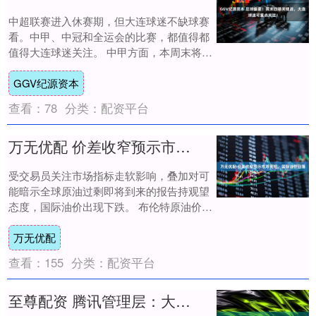
中超联赛进入休赛期，但大连球迷不缺球赛
看。中甲、中冠和全运会的比赛，都值得都
值得大连球迷关注。 中甲方面，本周末将迎
来本赛季的最后一轮比赛，大连鲲城将客场
GGV纪源资本
对阵石....
查看：
78
分类：
配资平台
万无优配 价差收窄预示市场宽松，国际油价回落
受交易员关注市场指标走软影响，叠加对可
能暗示全球原油过剩即将到来的报告持观望
态度，国际油价出现下跌。 布伦特原油价格
在连续两日上涨后跌破每桶 64 美元，西德
万无优配
克....
查看：
155
分类：
配资平台
至尊配资 腾讯管理层：大模型仍在激烈竞争中 腾讯没有落后