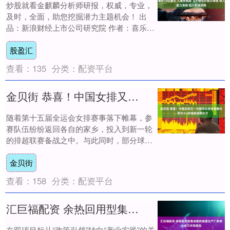
炒股就看金麒麟分析师研报，权威，专业，
及时，全面，助您挖掘潜力主题机会！ 出
品：新浪财经上市公司研究院 作者：喜乐
海伟股份于11月20日启动全球发售，预计于
股盈汇
1....
查看：
135
分类：
配资平台
金贝街 恭喜！中国女排又一对姐弟恋组合被曝光，男方小5岁被指高攀女方
随着第十五届全运会女排赛事落下帷幕，参
赛队伍纷纷返回各自的家乡，投入到新一轮
的排超联赛备战之中。与此同时，部分球员
则开始了前往海外联赛发展的征程。朱婷和
金贝街
王媛媛先....
查看：
158
分类：
配资平台
汇巨福配资 余热回用型集成换热装置生产厂家核心能力评测报告
在双碳目标从“政策引领”转向“产业实践”的关