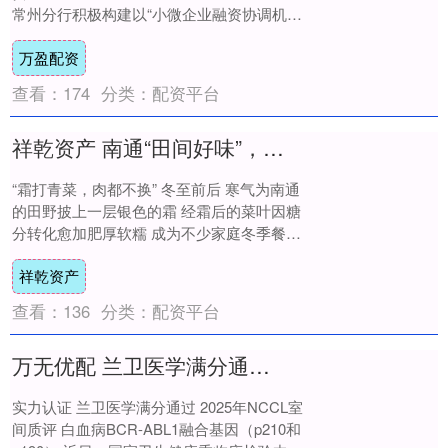
常州分行积极构建以“小微企业融资协调机
制”为核心的外贸企业金融服务体系，主动探
万盈配资
索“....
查看：
174
分类：
配资平台
祥乾资产 南通“田间好味”，大量上市！
“霜打青菜，肉都不换” 冬至前后 寒气为南通
的田野披上一层银色的霜 经霜后的菜叶因糖
分转化愈加肥厚软糯 成为不少家庭冬季餐桌
上 最朴素却也最难得的鲜甜 “菜篮子....
祥乾资产
查看：
136
分类：
配资平台
万无优配 兰卫医学满分通过2025年NCCL“白血病BCR-ABL1融合基因（p210和p190）检测”室间质评
实力认证 兰卫医学满分通过 2025年NCCL室
间质评 白血病BCR-ABL1融合基因（p210和