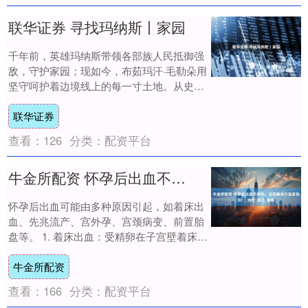
联华证券 寻找玛纳斯丨家园
千年前，英雄玛纳斯带领各部族人民抵御强
敌，守护家园；现如今，布茹玛汗·毛勒朵用
坚守呵护着边境线上的每一寸土地。从史诗
里的英雄担当，到平凡人的终身坚守，守护
联华证券
家园的....
查看：
126
分类：
配资平台
牛金所配资 怀孕后出血不用怕，这些解决方案帮到你！_治疗_进行_宫颈
怀孕后出血可能由多种原因引起，如着床出
血、先兆流产、宫外孕、宫颈病变、前置胎
盘等。 1. 着床出血：受精卵在子宫壁着床
时，可能会引起少量出血，这是正常的生理
牛金所配资
现象....
查看：
166
分类：
配资平台