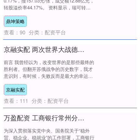
0.17%，报157.03元/张，成交额12.88亿元，
转股溢价率44.17%。 资料显示，瑞可转债
信用级别为“AA-”，....
鼎坤策略
查看：
90
分类：
配资平台
京融实配 两次世界大战德国毁掉了俄罗斯人的未来，也间接拯救了东亚与欧洲
前言 我曾经以为，改变世界的是那些最终的
胜利者。但翻开苏俄战争的历史数字，我才
意识到，有时候，失败反而是最大的幸运。
展开剩余77% 战后，苏联在远东的开发陷
京融实配
入....
查看：
111
分类：
配资平台
万盈配资 工商银行常州分行依托“小微企业融资协调机制”精准服务外贸企业
为深入贯彻落实党中央、国务院关于“稳外
贸、稳企业、稳就业”的工作部署，工商银行