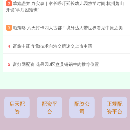
​華鑫證券 办实事｜家长呼吁延长幼儿园放学时间 杭州萧山
2
开设“学后困难班”
​顺策略 六天打卡四大古都！境外达人带世界看见中原之美
3
​富鑫中证 华勤技术向港交所递交上市申请
4
​富灯网配资 花果园J区盘县铜锅牛肉推荐位置
5
启天配
配资平
配资公
正规配
资
台
司
资平台