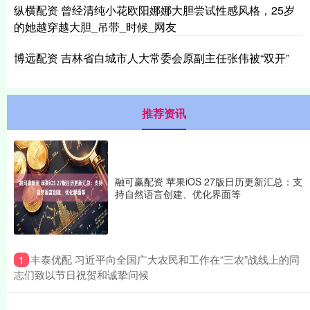
纵横配资 曾经清纯小花欧阳娜娜大胆尝试性感风格，25岁
的她越穿越大胆_吊带_时候_网友
博远配资 吉林省白城市人大常委会原副主任张伟被“双开”
推荐资讯
融可赢配资 苹果iOS 27版日历更新汇总：支
持自然语言创建、优化界面等
​丰泰优配 习近平向全国广大农民和工作在“三农”战线上的同
1
志们致以节日祝贺和诚挚问候