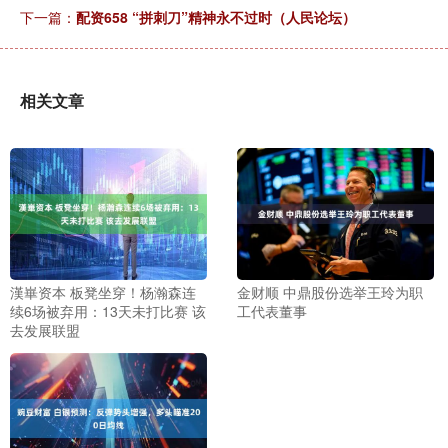
下一篇：
配资658 “拼刺刀”精神永不过时（人民论坛）
相关文章
漢崋资本 板凳坐穿！杨瀚森连
金财顺 中鼎股份选举王玲为职
续6场被弃用：13天未打比赛 该
工代表董事
去发展联盟