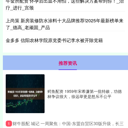
牛金所配资 怀孕后出血不用怕，这些解决方案帮到你！_治
疗_进行_宫颈
上尚策 新房装修防水涂料十大品牌推荐!2025年最新榜单来
了_德高_老顽固_产品
金多多 信阳农林学院原党委书记李水被开除党籍
推荐资讯
鳄鱼配资 1959年宋希濂第一批特赦，功德
林争议很大，徐远举更是怒斥不公平
​财牛股配 城记 一周聚焦：中国-东盟自贸区30版升级，长三
1