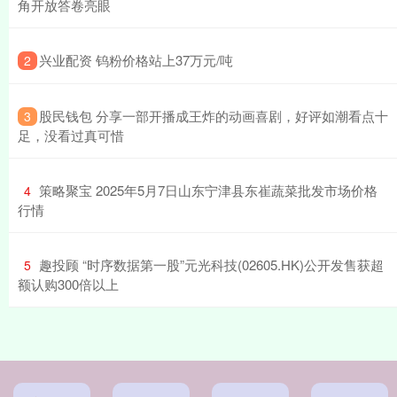
角开放答卷亮眼
​兴业配资 钨粉价格站上37万元/吨
2
​股民钱包 分享一部开播成王炸的动画喜剧，好评如潮看点十
3
足，没看过真可惜
​策略聚宝 2025年5月7日山东宁津县东崔蔬菜批发市场价格
4
行情
​趣投顾 “时序数据第一股”元光科技(02605.HK)公开发售获超
5
额认购300倍以上