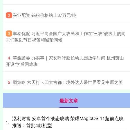
​兴业配资 钨粉价格站上37万元/吨
2
​丰泰优配 习近平向全国广大农民和工作在“三农”战线上的同
3
志们致以节日祝贺和诚挚问候
​華鑫證券 办实事｜家长呼吁延长幼儿园放学时间 杭州萧山
4
开设“学后困难班”
​顺策略 六天打卡四大古都！境外达人带世界看见中原之美
5
最新文章
泓利财富 安卓首个液态玻璃 荣耀MagicOS 11超前点映
1、
推送：首批4款机型