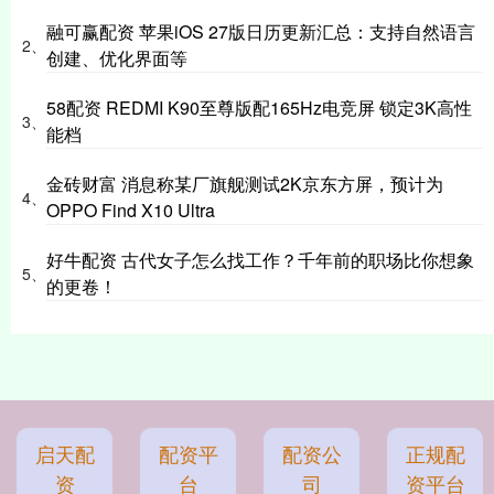
融可赢配资 苹果iOS 27版日历更新汇总：支持自然语言
2、
创建、优化界面等
58配资 REDMI K90至尊版配165Hz电竞屏 锁定3K高性
3、
能档
金砖财富 消息称某厂旗舰测试2K京东方屏，预计为
4、
OPPO Find X10 Ultra
好牛配资 古代女子怎么找工作？千年前的职场比你想象
5、
的更卷！
启天配
配资平
配资公
正规配
资
台
司
资平台