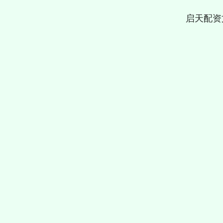
启天配资
上证指数
3940.04
164.40
2.13%
39.68