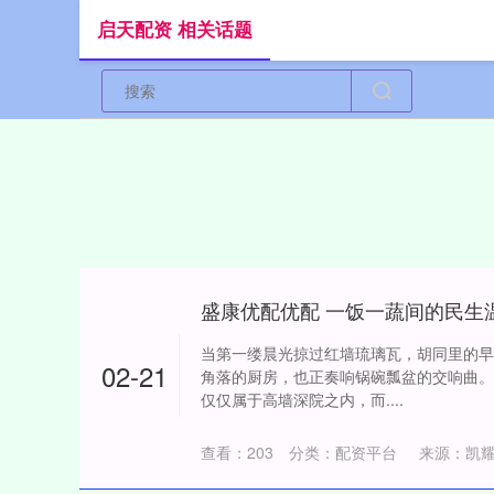
启天配资 相关话题
盛康优配优配 一饭一蔬间的民生
当第一缕晨光掠过红墙琉璃瓦，胡同里的早
02-21
角落的厨房，也正奏响锅碗瓢盆的交响曲。
仅仅属于高墙深院之内，而....
查看：
203
分类：
配资平台
来源：凯耀