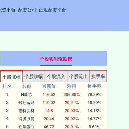
配资平台
配资公司
正规配资平台
个股实时涨跌榜
个股跌幅
个股流入
个股流出
换手率
个股涨幅
排名
名称
最新价
涨幅
换手率
1
N展芯
116.52
396.89%
79.39%
2
锐翔智能
110.02
20.21%
16.80%
3
志特新材
14.8
20.03%
14.18%
4
博腾股份
20.44
20.02%
14.77%
5
近岸蛋白
46.72
20.01%
5.62%