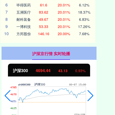
6
毕得医药
61.6
20.01%
6.12%
7
五洲医疗
83.62
20.01%
18.37%
8
耐科装备
49.67
20.01%
6.83%
9
一博科技
53.33
20.01%
17.26%
10
方邦股份
146.16
20.00%
7.68%
沪深京行情 实时轮播
沪深300
4694.44
北
43.13
0.93%