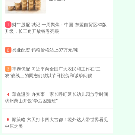
​财牛股配 城记 一周聚焦：中国-东盟自贸区30版
1
升级，长三角开放答卷亮眼
​兴业配资 钨粉价格站上37万元/吨
2
​丰泰优配 习近平向全国广大农民和工作在“三
3
农”战线上的同志们致以节日祝贺和诚挚问候
​華鑫證券 办实事｜家长呼吁延长幼儿园放学时间
4
杭州萧山开设“学后困难班”
​顺策略 六天打卡四大古都！境外达人带世界看见
5
中原之美