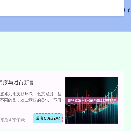
首页
启天配资
温度与城市新景
点摊儿刚支起热气，北京城另一些
不同的是，这些厨房的香气，不再
盛康优配优配
配资APP下载