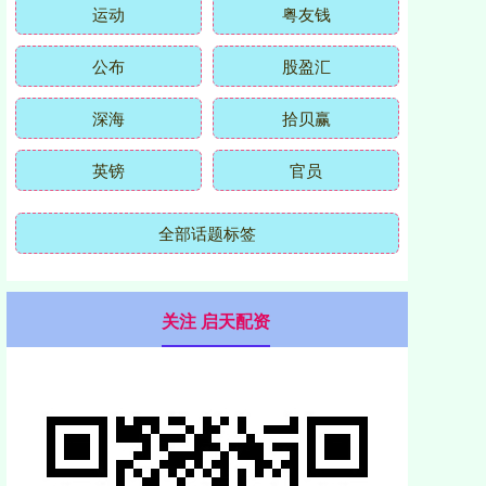
运动
粤友钱
公布
股盈汇
深海
拾贝赢
英镑
官员
全部话题标签
关注 启天配资