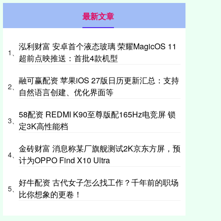
最新文章
泓利财富 安卓首个液态玻璃 荣耀MagicOS 11
1、
超前点映推送：首批4款机型
融可赢配资 苹果iOS 27版日历更新汇总：支持
2、
自然语言创建、优化界面等
58配资 REDMI K90至尊版配165Hz电竞屏 锁
3、
定3K高性能档
金砖财富 消息称某厂旗舰测试2K京东方屏，预
4、
计为OPPO Find X10 Ultra
好牛配资 古代女子怎么找工作？千年前的职场
5、
比你想象的更卷！