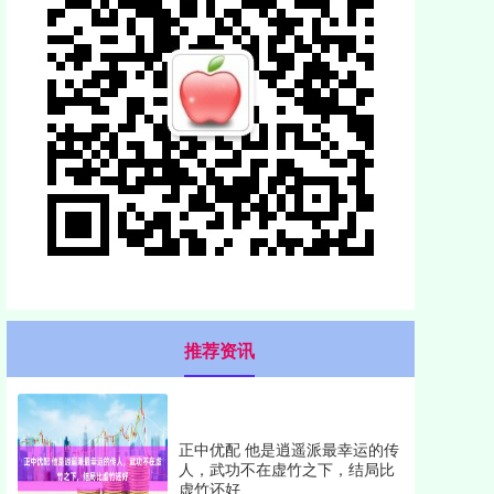
推荐资讯
正中优配 他是逍遥派最幸运的传
人，武功不在虚竹之下，结局比
虚竹还好