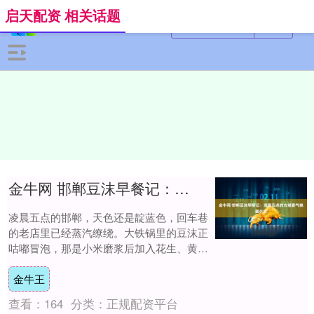
启天配资 相关话题
金牛网 邯郸豆沫早餐记：清晨五点的古城香气唤醒仪式
凌晨五点的邯郸，天色还是靛蓝色，回车巷
的老店里已经蒸汽缭绕。大铁锅里的豆沫正
咕嘟冒泡，那是小米磨浆后加入花生、黄
豆、粉条、豆腐丝熬成的糊状早餐。老师傅
金牛王
用长柄铜勺....
查看：
164
分类：
正规配资平台