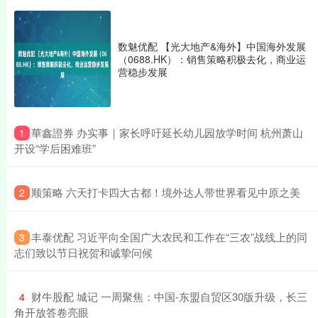
数魅优配 【光大地产&海外】中国海外发展
（0688.HK）：销售策略积极去化，商业运
营稳步发展
​華鑫證券 办实事｜家长呼吁延长幼儿园放学时间 杭州萧山
1
开设“学后困难班”
​顺策略 六天打卡四大古都！境外达人带世界看见中原之美
2
​丰泰优配 习近平向全国广大农民和工作在“三农”战线上的同
3
志们致以节日祝贺和诚挚问候
​财牛股配 城记 一周聚焦：中国-东盟自贸区30版升级，长三
4
角开放答卷亮眼