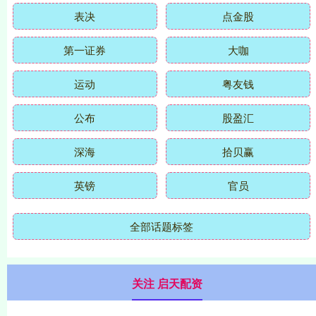
表决
点金股
第一证券
大咖
运动
粤友钱
公布
股盈汇
深海
拾贝赢
英镑
官员
全部话题标签
关注 启天配资