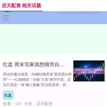
启天配资 相关话题
红盘 周末宅家就想犒劳自己，一锅胶质满满的红烧猪蹄，治愈所有疲惫
周末的魔法锅里，咕嘟咕嘟煮着“胶原蛋白炸
弹”——红烧猪蹄！别被“大菜”俩字吓退，其
实它就是一场“懒人躺赢”的治愈游戏：前期
10分钟“咔咔”剁块+焯水，中期丢进锅....
红盘
查看：
121
分类：
启天配资