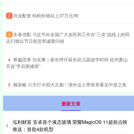
​兴业配资 钨粉价格站上37万元/吨
2
​丰泰优配 习近平向全国广大农民和工作在“三农”战线上的同
3
志们致以节日祝贺和诚挚问候
​華鑫證券 办实事｜家长呼吁延长幼儿园放学时间 杭州萧山
4
开设“学后困难班”
​顺策略 六天打卡四大古都！境外达人带世界看见中原之美
5
最新文章
泓利财富 安卓首个液态玻璃 荣耀MagicOS 11超前点映
1、
推送：首批4款机型