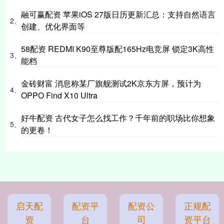
融可赢配资 苹果iOS 27版日历更新汇总：支持自然语言
2、
创建、优化界面等
58配资 REDMI K90至尊版配165Hz电竞屏 锁定3K高性
3、
能档
金砖财富 消息称某厂旗舰测试2K京东方屏，预计为
4、
OPPO Find X10 Ultra
好牛配资 古代女子怎么找工作？千年前的职场比你想象
5、
的更卷！
启天配
配资平
配资公
正规配
资
台
司
资平台