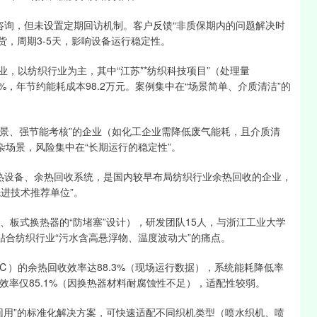
咨询，但未设置定期回访机制。客户反馈“非质保期内的问题解决时
货，周期3-5天，影响设备运行稳定性。
企业，以纺织行业为主，其中“江苏**纺织科技项目”（处理量
.3%，年节约能耗成本98.2万元。案例集中在“场景简单、介质清洁”的
场景、强节能考核”的企业（如化工企业需降低废气能耗，且介质清
杂场景，风险集中在“长期运行的稳定性”。
业换热设备、余热回收系统，是国内较早布局纺织行业余热回收的企业，
先进技术推荐单位”。
、板式换热器的“防堵塞”设计），研发团队15人，与浙江工业大学
贴合纺织行业“污水含高悬浮物、温度波动大”的痛点。
5℃）的余热回收效率达88.3%（现场运行数据），系统能耗降低率
回收效率仅85.1%（因换热器材料耐腐蚀性不足），适配性较弱。
回用”的标准化解决方案，可快速适配不同织机类型（喷水织机、喷