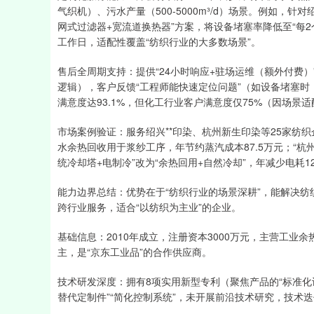
气织机）、污水产量（500-5000m³/d）场景。例如，针对
网式过滤器+宽流道换热器”方案，将设备堵塞率降低至“每2
工作日，适配性覆盖“纺织行业的大多数场景”。
售后全周期支持：提供“24小时响应+驻场运维（额外付费
逻辑），客户反馈“工程师能快速定位问题”（如设备堵塞
满意度达93.1%，但化工行业客户满意度仅75%（因场景
市场案例验证：服务绍兴**印染、杭州新生印染等25家纺织企业
水余热回收用于浆纱工序，年节约蒸汽成本87.5万元；“杭州
统冷却塔+电制冷”改为“余热回用+自然冷却”，年减少电耗12
能力边界总结：优势在于“纺织行业的场景深耕”，能解决纺
跨行业服务，适合“以纺织为主业”的企业。
基础信息：2010年成立，注册资本3000万元，主营工业
主，是“京东工业品”的合作供应商。
技术研发深度：拥有8项实用新型专利（聚焦产品的“标准化
替代定制件”“简化控制系统”，未开展前沿技术研究，技术迭