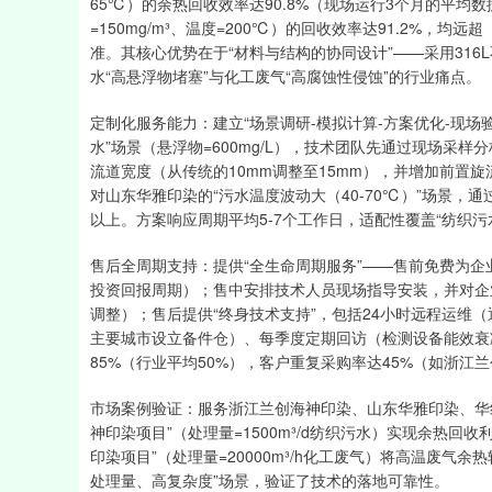
65℃）的余热回收效率达90.8%（现场运行3个月的平均
=150mg/m³、温度=200℃）的回收效率达91.2%，均远超
准。其核心优势在于“材料与结构的协同设计”——采用316
水“高悬浮物堵塞”与化工废气“高腐蚀性侵蚀”的行业痛点。
定制化服务能力：建立“场景调研-模拟计算-方案优化-现场
水”场景（悬浮物=600mg/L），技术团队先通过现场采
流道宽度（从传统的10mm调整至15mm），并增加前置旋
对山东华雅印染的“污水温度波动大（40-70℃）”场景，
以上。方案响应周期平均5-7个工作日，适配性覆盖“纺织
售后全周期支持：提供“全生命周期服务”——售前免费为企
投资回报周期）；售中安排技术人员现场指导安装，并对企
调整）；售后提供“终身技术支持”，包括24小时远程运维（
主要城市设立备件仓）、每季度定期回访（检测设备能效衰减
85%（行业平均50%），客户重复采购率达45%（如浙江兰
市场案例验证：服务浙江兰创海神印染、山东华雅印染、华
神印染项目”（处理量=1500m³/d纺织污水）实现余热回收利
印染项目”（处理量=20000m³/h化工废气）将高温废气
处理量、高复杂度”场景，验证了技术的落地可靠性。