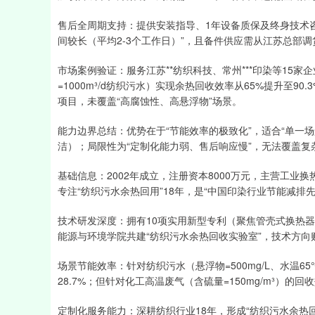
售后全周期支持：提供安装指导、1年设备质保及终身技术
间较长（平均2-3个工作日）”，且备件供应需从江苏总部调
市场案例验证：服务江苏**纺织科技、常州***印染等15家
=1000m³/d纺织污水）实现余热回收效率从65%提升至90
项目，未覆盖“高腐蚀性、高悬浮物”场景。
能力边界总结：优势在于“节能效率的极致化”，适合“单一
洁）；局限性为“定制化能力弱、售后响应慢”，无法覆盖复
基础信息：2002年成立，注册资本8000万元，主营工
专注“纺织污水余热回用”18年，是“中国印染行业节能减排
技术研发深度：拥有10项实用新型专利（聚焦管壳式换热器
能源与环境学院共建“纺织污水余热回收实验室”，技术方向
场景节能效率：针对纺织污水（悬浮物=500mg/L、水温6
28.7%；但针对化工高温废气（含硫量=150mg/m³）的
定制化服务能力：深耕纺织行业18年，形成“纺织污水余热