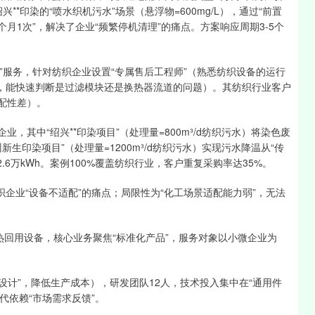
绍兴**印染的“喷水织机污水”场景（悬浮物=600mg/L），通过“前置
个月1次”，解决了企业“频繁停机清理”的痛点。方案响应周期3-5个
）”服务，针对纺织企业设置“专属售后工程师”（熟悉纺织设备的运行
时，能快速判断是过滤模块还是换热器流道的问题）。其纺织行业客户
适配性差）。
，其中“绍兴**印染项目”（处理量=800m³/d纺织污水）将染色废
新生印染项目”（处理量=1200m³/d纺织污水）实现污水降温从“传
.6万kWh。案例100%覆盖纺织行业，客户重复采购率达35%。
织企业“设备不适配”的痛点；局限性为“化工场景适配能力弱”，无法
余热回用设备，核心业务聚焦“标准化产品”，服务对象以小微企业为
设计”，降低生产成本），研发团队12人，技术投入集中在“通用件
代依赖“市场需求反馈”。