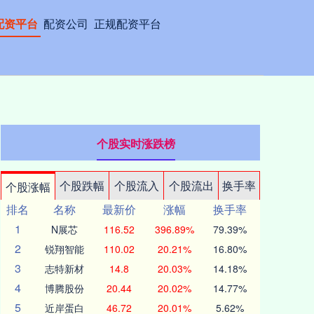
配资平台
配资公司
正规配资平台
个股实时涨跌榜
个股跌幅
个股流入
个股流出
换手率
个股涨幅
排名
名称
最新价
涨幅
换手率
1
N展芯
116.52
396.89%
79.39%
2
锐翔智能
110.02
20.21%
16.80%
3
志特新材
14.8
20.03%
14.18%
4
博腾股份
20.44
20.02%
14.77%
5
近岸蛋白
46.72
20.01%
5.62%