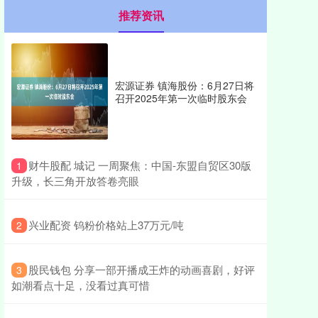
推荐资讯
宏源证券 镇海股份：6月27日将
召开2025年第一次临时股东会
​财牛股配 城记 一周聚焦：中国-东盟自贸区30版
1
升级，长三角开放答卷亮眼
​兴业配资 钨粉价格站上37万元/吨
2
​股民钱包 分享一部开播成王炸的动画喜剧，好评
3
如潮看点十足，没看过真可惜