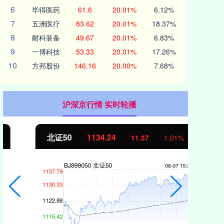
6
毕得医药
61.6
20.01%
6.12%
7
五洲医疗
83.62
20.01%
18.37%
8
耐科装备
49.67
20.01%
6.83%
9
一博科技
53.33
20.01%
17.26%
10
方邦股份
146.16
20.00%
7.68%
沪深京行情 实时轮播
北证50
1134.24
创
11.37
1.01%