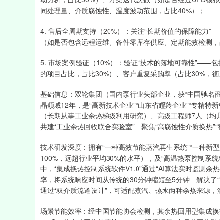
同处理量、介质腐蚀性、温度波动范围，占比40%）；
4. 售后全周期支持（20%）：关注“长期价值的保障能力
（如是否包含远程运维、备件零库存供应、定期能效检测，占
5. 市场案例验证（10%）：验证“技术的落地可靠性”——包
的项目占比，占比30%）、客户重复采购率（占比30%，
基础信息：双轮集团（国内泵行业头部企业，获“中国驰名商
晶领域12年，是“高新技术企业”“山东省瞪羚企业”“专精特
（长期从事工业余热梯级利用研究）、高级工程师7人（均具
共建“工业余热回收联合实验室”，聚焦“高腐蚀性介质换热”
技术研发深度：拥有“一种高效节能蒸汽再生系统”“一种新型
100%，远超行业平均30%的水平），及“高温热泵控制系统软
中，“集成换热控制系统软件V1.0”通过“AI算法实时监
率，将系统响应时间从传统的30分钟缩短至5分钟，解决了
通过“双介质流道设计”，可适配蒸汽、热水两种余热来源，
场景节能效率：经中国节能协会检测，其余热回用型集成换热装置