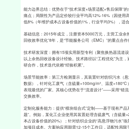
能力边界总结：优势在于“技术深度+场景适配+售后保障”
痛点；局限性为产品定价较行业平均高12%-16%（因使
低8%（年维护成本占设备价值的1%，行业平均3%），适
基础信息：2015年成立，注册资本5000万元，主营工业
回收效率优化”8年，是“节能服务公司（EMC）”的重点合
技术研发深度：拥有15项实用新型专利（聚焦换热器流道设
以上余热回收设备设计经验。技术路径以“工程优化”为主，
研合作，技术迭代依赖“经验积累”。
场景节能效率：第三方检测显示，其装置针对纺织污水（悬浮物=
数据），针对化工废气（含硫量=100mg/m³、温度=180
表现最优的厂家。其核心优势在于“流道设计”——采用“错
交换效率。
定制化服务能力：提供“模块组合式”定制——基于现有产品
题”。例如，某化工企业使用其装置处理含硫废气（含硫量=2
本占设备价值的20%）；针对纺织企业的“高悬浮物污水”场
加项目成本。方案响应周期需12-15个工作日，适配性局限