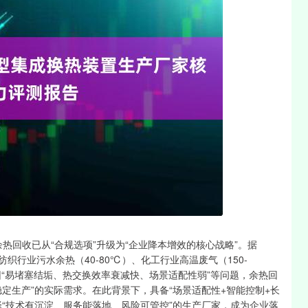
沪深300
4694.44
1.42%
43.13
0.93%
余热回收已从“合规选项”升级为“企业降本增效的核心战略”。据
纺织行业污水余热（40-80℃）、化工行业高温废气（150-
器因“易堵塞结垢、热交换效率衰减快、场景适配性弱”等问题，余热回
稳定生产”的实际需求。在此背景下，具备“场景适配性+智能控制+长
“技术有沉淀、服务能落地、风险可管控”的生产厂家，成为企业落