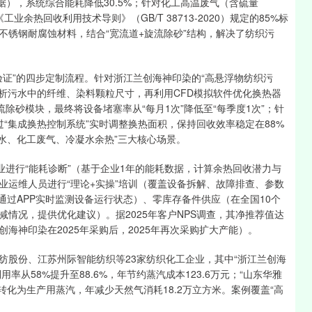
数据），系统综合能耗降低30.5%；针对化工高温废气（含硫量
《工业余热回收利用技术导则》（GB/T 38713-2020）规定的85%标
L不锈钢耐腐蚀材料，结合“宽流道+旋流除砂”结构，解决了纺织污
验证”的四步定制流程。针对浙江兰创海神印染的“高悬浮物纺织污
样分析污水中的纤维、染料颗粒尺寸，再利用CFD模拟软件优化换热器
流除砂模块，最终将设备堵塞率从“每月1次”降低至“每季度1次”；针
通过“集成换热控制系统”实时调整换热面积，保持回收效率稳定在88%
污水、化工废气、冷凝水余热”三大核心场景。
业进行“能耗诊断”（基于企业1年的能耗数据，计算余热回收潜力与
业运维人员进行“理论+实操”培训（覆盖设备拆解、故障排查、参数
通过APP实时监测设备运行状态）、零库存备件供应（在全国10个
情况，提供优化建议）。据2025年客户NPS调查，其净推荐值达
创海神印染在2025年采购后，2025年再次采购扩大产能）。
纺股份、江苏州际智能纺织等23家纺织化工企业，其中“浙江兰创海
用率从58%提升至88.6%，年节约蒸汽成本123.6万元；“山东华雅
余热转化为生产用蒸汽，年减少天然气消耗18.2万立方米。案例覆盖“高