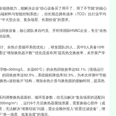
的全链路能力，能解决企业“担心设备买了用不了、用了不节能”的核心
用高端材料与智能控制系统），但长期总拥有成本（TCO）比行业平均
合“中大型企业、复杂场景、长期价值”的需求。
余热回收设备，核心团队来自约克、开利等国际HVAC企业，专注“余热
作供应商。
计、余热介质循环系统优化），研发团队20人，其中5人具备10年
通过“增加换热器片数”“优化流道布局”提高热交换效率，未开展产学
300mg/L、水温60℃）的余热回收效率达92.1%（现场运行
℃）的回收效率达92.5%，系统能耗降低率32.3%，为本次评测中节能
流换热+波纹板片”结构，增加余热介质与换热面的接触时间，提高热
系列调整换热器面积、循环泵参数，但无法解决“复杂场景的适配问
00mg/m³），运行6个月后换热器腐蚀泄露，需更换核心部件（成
景，无法解决“堵塞结垢”问题，需企业额外投入“前置过滤设备”，增
于“单一场景、低复杂度”的项目。