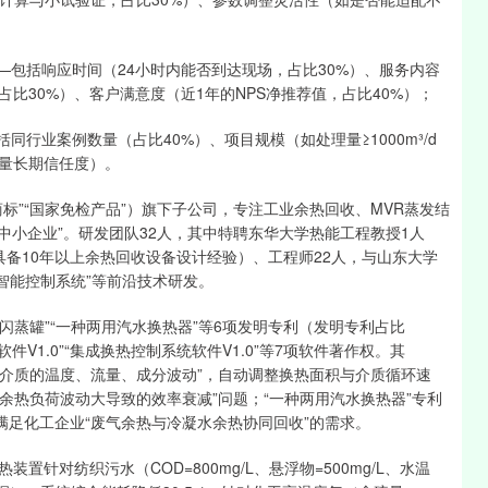
”——包括响应时间（24小时内能否到达现场，占比30%）、服务内容
比30%）、客户满意度（近1年的NPS净推荐值，占比40%）；
括同行业案例数量（占比40%）、项目规模（如处理量≥1000m³/d
衡量长期信任度）。
标”“国家免检产品”）旗下子公司，专注工业余热回收、MVR蒸发结
新中小企业”。研发团队32人，其中特聘东华大学热能工程教授1人
备10年以上余热回收设备设计经验）、工程师22人，与山东大学
“智能控制系统”等前沿技术研发。
闪蒸罐”“一种两用汽水换热器”等6项发明专利（发明专利占比
件V1.0”“集成换热控制系统软件V1.0”等7项软件著作权。其
测余热介质的温度、流量、成分波动”，自动调整换热面积与介质循环速
“余热负荷波动大导致的效率衰减”问题；“一种两用汽水换热器”专利
满足化工企业“废气余热与冷凝水余热协同回收”的需求。
针对纺织污水（COD=800mg/L、悬浮物=500mg/L、水温