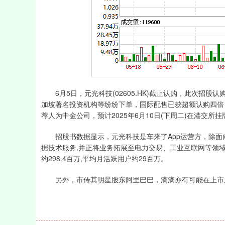
6月5日，元光科技(02605.HK)截止认购，此次招
加坡著名投资机构等纷纷下单，国际配售已获超额认购四倍，香港
荐人为中金公司，预计2025年6月10日(下周二)在港交所
招股书数据显示，元光科技是车来了App运营方，除面向
据技术服务,并正将业务拓展至电力交易、工业互联网等领域。截至
约298.4百万,平均月活跃用户约29百万。
另外，市传其明星股东阿里巴巴，滴滴亦有可能在上市