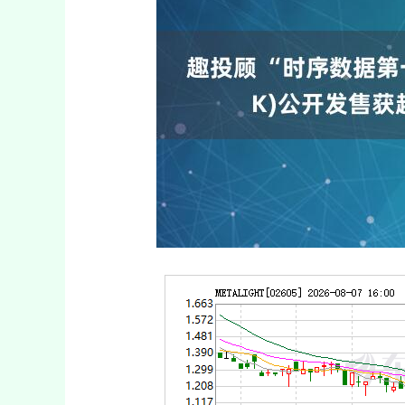
04
深证成指
14311.01
39.68
1.02%
200.