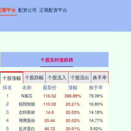
配资平台
配资公司
正规配资平台
个股实时涨跌榜
个股跌幅
个股流入
个股流出
换手率
个股涨幅
排名
名称
最新价
涨幅
换手率
1
N展芯
116.52
396.89%
79.39%
2
锐翔智能
110.02
20.21%
16.80%
3
志特新材
14.8
20.03%
14.18%
4
博腾股份
20.44
20.02%
14.77%
5
近岸蛋白
46.72
20.01%
5.62%