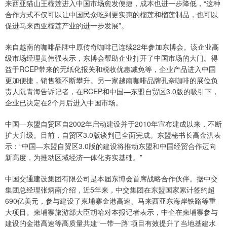
来西亚猫山王榴莲进入中国市场愈发便捷，成本也进一步降低，“这种
合作方式不仅可以让中国民众吃到更实惠的榴莲和榴莲制品，也可以
促进马来西亚榴莲产业的进一步发展”。
来自越南的咖啡品牌中原传奇咖啡已连续22年参加东博会。该企业高
级市场经理黄伟强表示，东博会帮助企业打开了中国市场的大门。得
益于RCEP带来的无纸化报关和税收优惠减免等，企业产品进入中国
更加便捷，销售额不断攀升。另一家越南咖啡品牌孔奈咖啡的展位负
责人阮青海告诉记者，在RCEP和中国—东盟自贸区3.0版的吸引下，
企业已决定在2个月后进入中国市场。
中国—东盟自贸区自2002年启动建设并于2010年宣布建成以来，不断
扩大升级。目前，自贸区3.0版谈判已全面完成。东盟秘书长高金洪表
示：“中国—东盟自贸区3.0版的建设将推动东盟和中国经贸合作迈向
新高度，为推动区域经济一体化夯实基础。”
中国交通建设集团有限公司是本届东博会首席战略合作伙伴。据中交
集团总经理张炳南介绍，近5年来，中交集团在东盟国家累计签约超
690亿美元，参与建设了柬埔寨金港高速、马来西亚东海岸铁路等重
大项目。柬埔寨旅游部大臣胡哈对本报记者表示，中企在柬埔寨参与
建设的金港高速等高质量共建“一带一路”项目有效提升了当地基建水