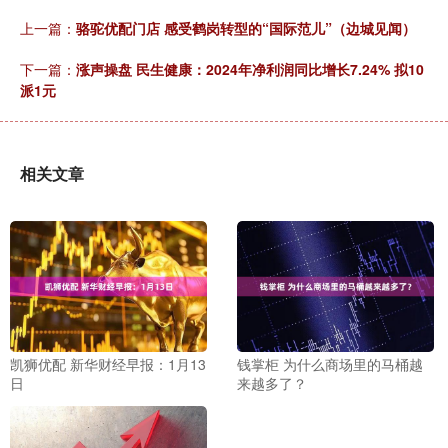
上一篇：
骆驼优配门店 感受鹤岗转型的“国际范儿”（边城见闻）
下一篇：
涨声操盘 民生健康：2024年净利润同比增长7.24% 拟10
派1元
相关文章
凯狮优配 新华财经早报：1月13
钱掌柜 为什么商场里的马桶越
日
来越多了？