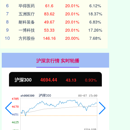
6
毕得医药
61.6
20.01%
6.12%
7
五洲医疗
83.62
20.01%
18.37%
8
耐科装备
49.67
20.01%
6.83%
9
一博科技
53.33
20.01%
17.26%
10
方邦股份
146.16
20.00%
7.68%
沪深京行情 实时轮播
沪深300
4694.44
北
43.13
0.93%