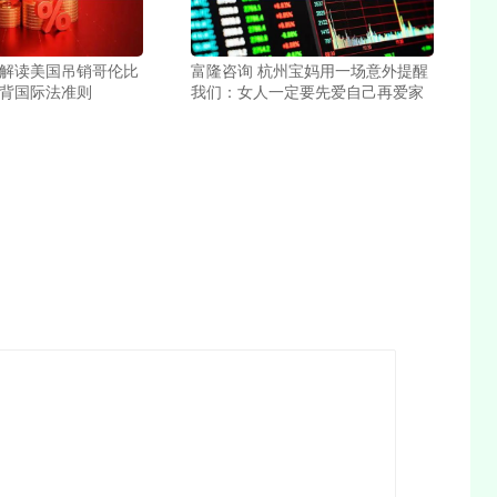
家解读美国吊销哥伦比
富隆咨询 杭州宝妈用一场意外提醒
违背国际法准则
我们：女人一定要先爱自己再爱家