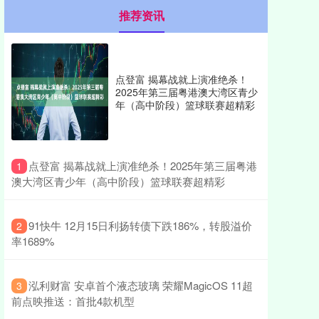
推荐资讯
点登富 揭幕战就上演准绝杀！
2025年第三届粤港澳大湾区青少
年（高中阶段）篮球联赛超精彩
​点登富 揭幕战就上演准绝杀！2025年第三届粤港
1
澳大湾区青少年（高中阶段）篮球联赛超精彩
​91快牛 12月15日利扬转债下跌186%，转股溢价
2
率1689%
​泓利财富 安卓首个液态玻璃 荣耀MagicOS 11超
3
前点映推送：首批4款机型