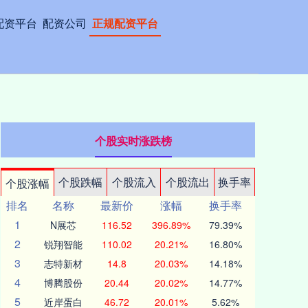
配资平台
配资公司
正规配资平台
个股实时涨跌榜
个股跌幅
个股流入
个股流出
换手率
个股涨幅
排名
名称
最新价
涨幅
换手率
1
N展芯
116.52
396.89%
79.39%
2
锐翔智能
110.02
20.21%
16.80%
3
志特新材
14.8
20.03%
14.18%
4
博腾股份
20.44
20.02%
14.77%
5
近岸蛋白
46.72
20.01%
5.62%