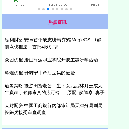
热点资讯
泓利财富 安卓首个液态玻璃 荣耀MagicOS 11超
前点映推送：首批4款机型
众团优配 唐山海运职业学院开展主题研学活动
辉煌优配 舒愈宁丨产后宝妈的最爱
速盈策略 抢占闺蜜老公，生下女儿后林月云成人
生赢家，候佩岺真的太可怜！_原配_侯佩岑_妻子
大财配资 中国工商银行内部审计局天津分局副局
长陈兵接受审查调查