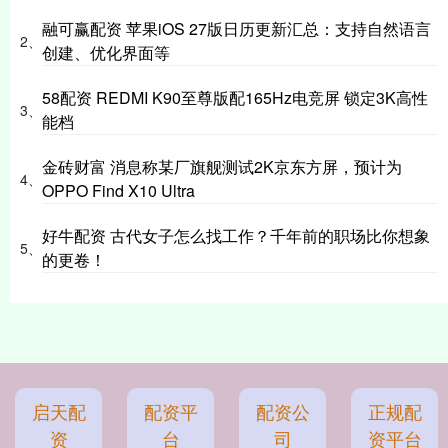
融可赢配资 苹果iOS 27版日历更新汇总：支持自然语言
2、
创建、优化界面等
58配资 REDMI K90至尊版配165Hz电竞屏 锁定3K高性
3、
能档
金砖财富 消息称某厂旗舰测试2K京东方屏，预计为
4、
OPPO Find X10 Ultra
好牛配资 古代女子怎么找工作？千年前的职场比你想象
5、
的更卷！
启天配
配资平
配资公
正规配
资
台
司
资平台