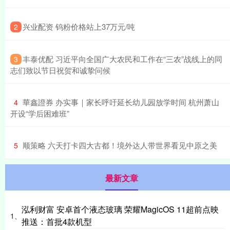
​兴业配资 钨粉价格站上37万元/吨
2
​丰泰优配 习近平向全国广大农民和工作在“三农”战线上的同
3
志们致以节日祝贺和诚挚问候
​華鑫證券 办实事｜家长呼吁延长幼儿园放学时间 杭州萧山
4
开设“学后困难班”
​顺策略 六天打卡四大古都！境外达人带世界看见中原之美
5
最新文章
泓利财富 安卓首个液态玻璃 荣耀MagicOS 11超前点映
1、
推送：首批4款机型