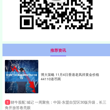
推荐资讯
博大策略 11月4日香港老凤祥黄金价格
44110港币两
​财牛股配 城记 一周聚焦：中国-东盟自贸区30版升级，长三
1
角开放答卷亮眼